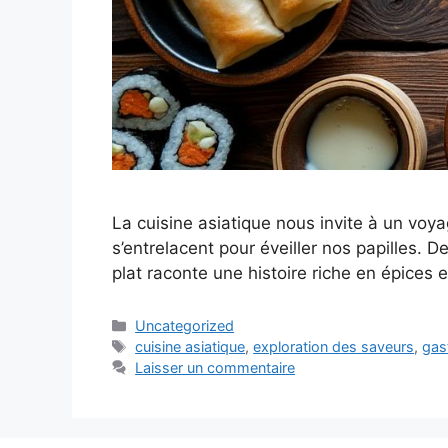
La cuisine asiatique nous invite à un voya
s’entrelacent pour éveiller nos papilles. 
plat raconte une histoire riche en épices 
Catégories
Uncategorized
Étiquettes
cuisine asiatique
,
exploration des saveurs
,
gas
Laisser un commentaire